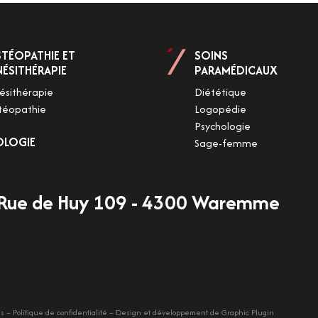
TÉOPATHIE ET
SOINS
NÉSITHÉRAPIE
PARAMÉDICAUX
ésithérapie
Diététique
téopathie
Logopédie
Psychologie
OLOGIE
Sage-femme
Rue de Huy 109 - 4300 Waremme
es
–
Politique de confidentialité
– Design et développement de
Graphic Plugin