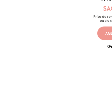
SA
Prise de r
ou via 
AGE
04