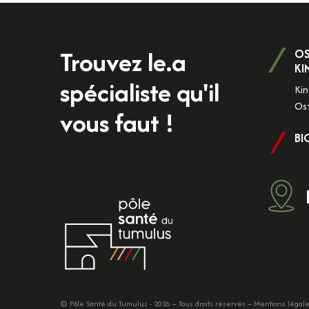
Trouvez le.a
OS
KI
spécialiste qu'il
Kin
Os
vous faut !
BI
© Pôle Santé du Tumulus - 2026 – Tous droits réservés –
Mentions légal