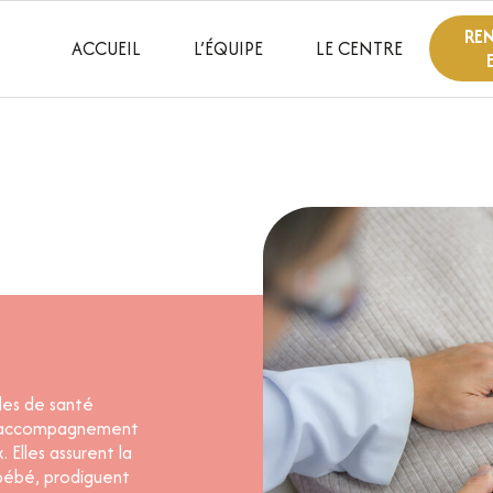
RE
ACCUEIL
L’ÉQUIPE
LE CENTRE
les de santé
, l'accompagnement
 Elles assurent la
 bébé, prodiguent