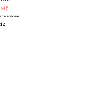
MME
ar téléphone
.12