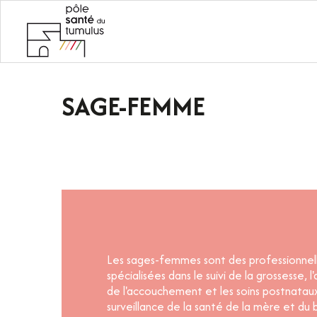
L'ÉQUIPE
SOINS PARAMÉDICAUX
SAGE-FEMME
SAGE-FEMME
Les sages-femmes sont des professionnel
spécialisées dans le suivi de la grossesse
de l'accouchement et les soins postnataux.
surveillance de la santé de la mère et du