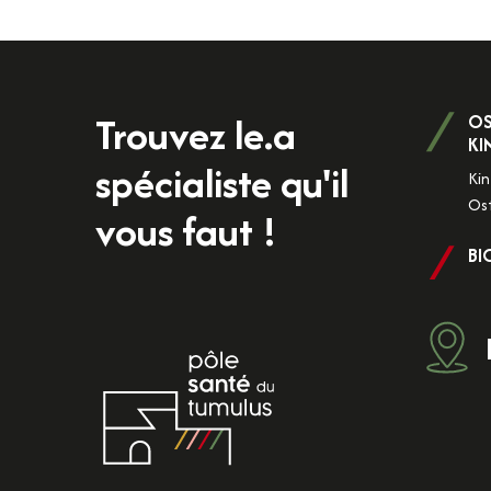
Trouvez le.a
OS
KI
spécialiste qu'il
Kin
Os
vous faut !
BI