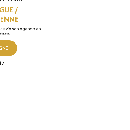
UE /
IENNE
nce via son agenda en
éphone
IGNE
17