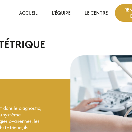
RE
ACCUEIL
L’ÉQUIPE
LE CENTRE
TÉTRIQUE
 dans le diagnostic,
 au système
ies ovariennes, les
stétrique, ils