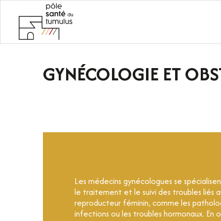
L'ÉQUIPE
MÉDECINE
GYNÉCOLOGIE ET OBSTÉTRIQUE
GYNÉCOLOGIE ET OBS
Les médecins gynécologues se spécialisent
le traitement et le suivi des troubles liés
reproducteur féminin, comme les patholog
infections ou les troubles hormonaux. En ob